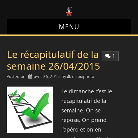
MENU
LE BLOG
Le récapitulatif de la
1
LE SITE
semaine 26/04/2015
Posted on
LE FORUM
avril 26, 2015
by
ouiouiphoto
Le
dimanche c’est le
LES PHOTOS
récapitulatif de la
semaine. On se
repose. On prend
l’apéro et on en