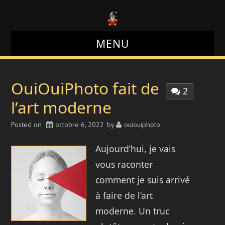
MENU
LE BLOG
OuiOuiPhoto fait de
2
LE SITE
l’art moderne
Posted on
LE FORUM
octobre 6, 2022
by
ouiouiphoto
Aujourd’hui, je vais
LES PHOTOS
vous raconter
comment je suis arrivé
à faire de l’art
moderne. Un truc