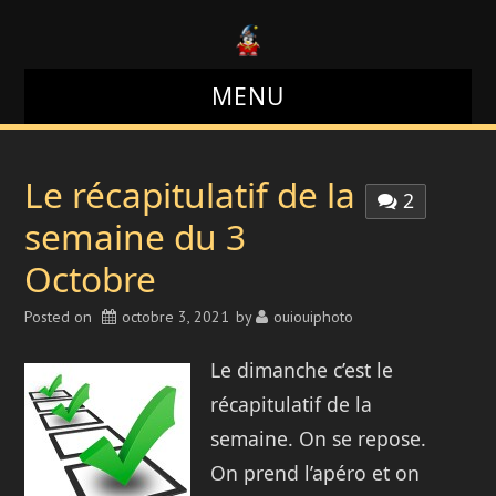
MENU
LE BLOG
Le récapitulatif de la
2
LE SITE
semaine du 3
Octobre
LE FORUM
Posted on
octobre 3, 2021
by
ouiouiphoto
LES PHOTOS
Le dimanche c’est le
récapitulatif de la
semaine. On se repose.
On prend l’apéro et on