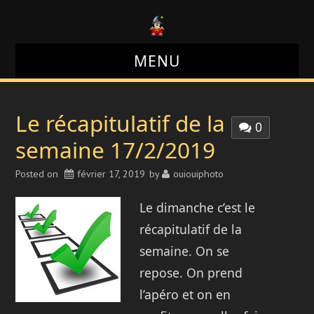
MENU
LE BLOG
Le récapitulatif de la
0
LE SITE
semaine 17/2/2019
Posted on
LE FORUM
février 17, 2019
by
ouiouiphoto
Le dimanche c’est le
LES PHOTOS
récapitulatif de la
semaine. On se
repose. On prend
l’apéro et on en