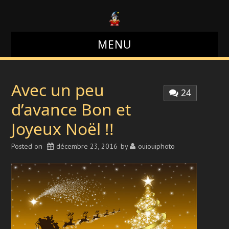
MENU
LE BLOG
Avec un peu
24
LE SITE
d’avance Bon et
Joyeux Noël !!
LE FORUM
Posted on
décembre 23, 2016
by
ouiouiphoto
LES PHOTOS